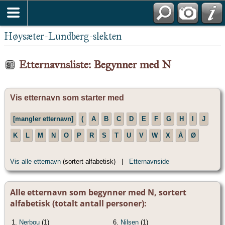
Høysæter-Lundberg-slekten
Etternavnsliste: Begynner med N
Vis etternavn som starter med
[mangler etternavn]
(
A
B
C
D
E
F
G
H
I
J
K
L
M
N
O
P
R
S
T
U
V
W
X
Å
Ø
Vis alle etternavn
(sortert alfabetisk) |
Etternavnside
Alle etternavn som begynner med N, sortert
alfabetisk (totalt antall personer):
1.
Nerbou
(1)
6.
Nilsen
(1)