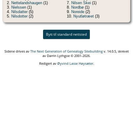
2.
Nettelandshaugen
(1)
7.
Nilsen Skei
(1)
3.
Nielssen
(1)
8.
Nordbø
(1)
4.
Nilsdatter
(5)
9.
Noreide
(2)
5.
Nilsdotter
(2)
10.
Nyutløtræet
(3)
Bytt til standard nettsted
Sidene drives av
The Next Generation of Genealogy Sitebuilding
v. 14.0.5, skrevet
av Darrin Lythgoe © 2001-2026.
Redigert av
Øyvind Lasse Høysæter
.