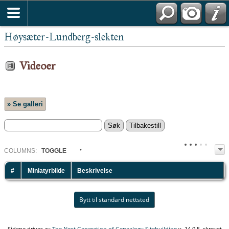
Høysæter-Lundberg-slekten
Videoer
» Se galleri
COL
UMN
S:
TOGGLE
#
Miniatyrbilde
Beskrivelse
Bytt til standard nettsted
Sidene drives av
The Next Generation of Genealogy Sitebuilding
v. 14.0.5, skrevet