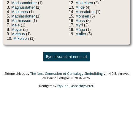
2.
Madssondatter
(1)
12.
Mikkelsen
(2)
3.
Magnusdatter
(1)
13.
Milde
(4)
4.
Malkenes
(1)
14.
Monsdotter
(1)
5.
Mathiasdotter
(1)
15.
Monsen
(3)
6.
Mathiasson
(1)
16.
Moss
(8)
7.
Mele
(1)
17.
Myri
(2)
8.
Meyer
(3)
18.
Måge
(1)
9.
Midthus
(1)
19.
Møller
(3)
10.
Mikelson
(1)
Bytt til standard nettsted
Sidene drives av
The Next Generation of Genealogy Sitebuilding
v. 14.0.5, skrevet
av Darrin Lythgoe © 2001-2026.
Redigert av
Øyvind Lasse Høysæter
.