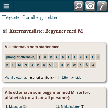
Høysæter-Lundberg-slekten
Etternavnsliste: Begynner med M
Vis etternavn som starter med
[mangler etternavn]
(
A
B
C
D
E
F
G
H
I
J
K
L
M
N
O
P
R
S
T
U
V
W
X
Å
Ø
Vis alle etternavn
(sortert alfabetisk) |
Etternavnside
Alle etternavn som begynner med M, sortert
alfabetisk (totalt antall personer):
1.
Madsson
(1)
11.
Mikkelsdotter
(1)