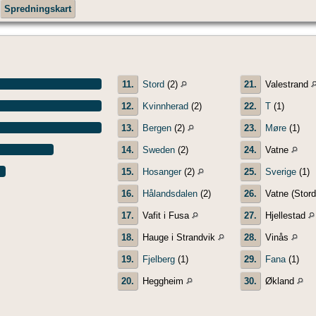
Spredningskart
11.
Stord
(2)
21.
Valestrand
12.
Kvinnherad
(2)
22.
T
(1)
13.
Bergen
(2)
23.
Møre
(1)
14.
Sweden
(2)
24.
Vatne
15.
Hosanger
(2)
25.
Sverige
(1)
16.
Hålandsdalen
(2)
26.
Vatne (Stor
17.
Vafit i Fusa
27.
Hjellestad
18.
Hauge i Strandvik
28.
Vinås
19.
Fjelberg
(1)
29.
Fana
(1)
20.
Heggheim
30.
Økland