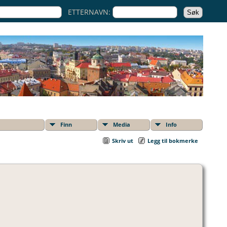
ETTERNAVN:
Finn
Media
Info
Skriv ut
Legg til bokmerke