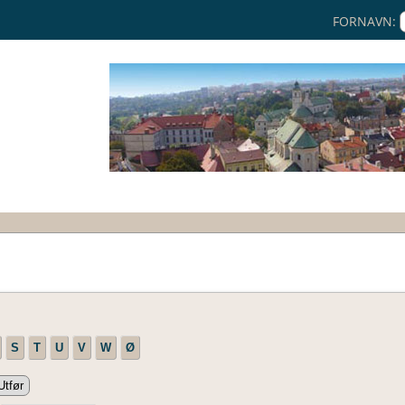
FORNAVN:
S
T
U
V
W
Ø