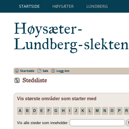
STARTSIDE
HØYSÆTER
LUNDBERG
Høysæter-
Lundberg-slekten
Startside
Søk
Logg inn
Stedsliste
Vis største områder som starter med
A
B
D
E
F
G
H
I
J
K
L
M
N
O
P
R
Vis alle steder som inneholder: