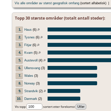
Vis alle områder av størst geografisk omfang
(sortert alfabetisk) |
Topp 30 største områder (totalt antall steder):
1.
Haus
(6)
2.
Tysnes
(6)
3.
Fitjar
(6)
4.
Kvam
(5)
5.
Austevoll
(4)
6.
Ullensvang
(3)
7.
Wales
(3)
8.
Norway
(3)
9.
Strandvik
(2)
10.
Danmark
(2)
Vis topp
sortert etter forekomst