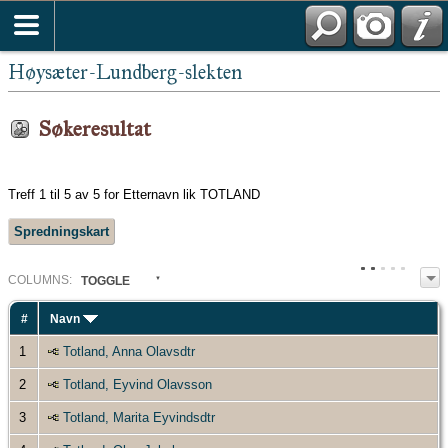
Høysæter-Lundberg-slekten
Søkeresultat
Treff 1 til 5 av 5 for Etternavn lik TOTLAND
Spredningskart
COL
UMN
S:
TOGGLE
#
Navn
1
Totland, Anna Olavsdtr
2
Totland, Eyvind Olavsson
3
Totland, Marita Eyvindsdtr