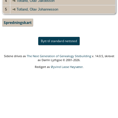
4
Totland, Olav Jakobsson
5
Totland, Olav Johannesson
Spredningskart
Bytt til standard nettsted
Sidene drives av
The Next Generation of Genealogy Sitebuilding
v. 14.0.5, skrevet
av Darrin Lythgoe © 2001-2026.
Redigert av
Øyvind Lasse Høysæter
.