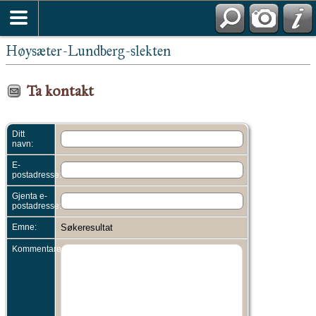
Høysæter-Lundberg-slekten
Ta kontakt
Ditt
navn:
E-
postadresse:
Gjenta e-
postadresse:
Emne:
Søkeresultat
Kommentarer: