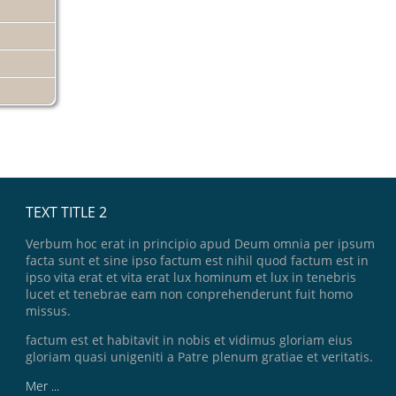
TEXT TITLE 2
Verbum hoc erat in principio apud Deum omnia per ipsum
facta sunt et sine ipso factum est nihil quod factum est in
ipso vita erat et vita erat lux hominum et lux in tenebris
lucet et tenebrae eam non conprehenderunt fuit homo
missus.
factum est et habitavit in nobis et vidimus gloriam eius
gloriam quasi unigeniti a Patre plenum gratiae et veritatis.
Mer ...