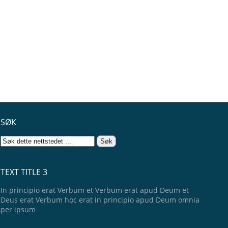
SØK
TEXT TITLE 3
In principio erat Verbum et Verbum erat apud Deum et
Deus erat Verbum hoc erat in principio apud Deum omnia
per ipsum