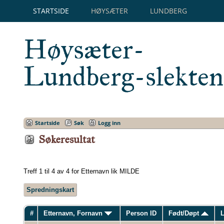
STARTSIDE
HØYSÆTER
LUNDBERG
Høysæter-
Lundberg-slekten
Startside
Søk
Logg inn
Søkeresultat
Treff 1 til 4 av 4 for Etternavn lik MILDE
Spredningskart
#
Etternavn, Fornavn
Person ID
Født/Døpt
L