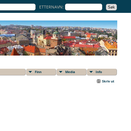
ETTERNAVN:
Finn
Media
Info
Skriv ut