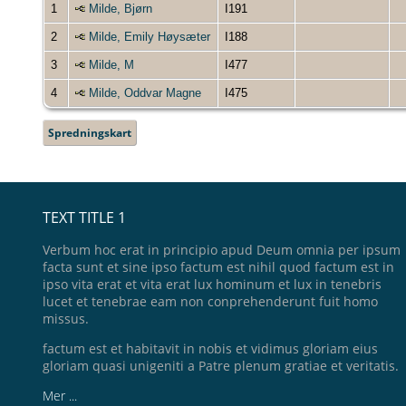
1
Milde, Bjørn
I191
2
Milde, Emily Høysæter
I188
3
Milde, M
I477
4
Milde, Oddvar Magne
I475
Spredningskart
TEXT TITLE 1
Verbum hoc erat in principio apud Deum omnia per ipsum
facta sunt et sine ipso factum est nihil quod factum est in
ipso vita erat et vita erat lux hominum et lux in tenebris
lucet et tenebrae eam non conprehenderunt fuit homo
missus.
factum est et habitavit in nobis et vidimus gloriam eius
gloriam quasi unigeniti a Patre plenum gratiae et veritatis.
Mer ...