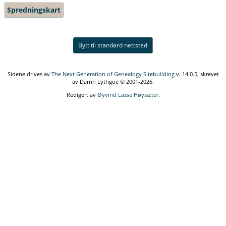
Spredningskart
Bytt til standard nettsted
Sidene drives av
The Next Generation of Genealogy Sitebuilding
v. 14.0.5, skrevet
av Darrin Lythgoe © 2001-2026.
Redigert av
Øyvind Lasse Høysæter
.