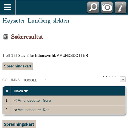
Høysæter-Lundberg-slekten
Søkeresultat
Treff 1 til 2 av 2 for Etternavn lik AMUNDSDOTTER
Spredningskart
COL
UMN
S:
TOGGLE
#
Navn
1
Amundsdotter, Guro
2
Amundsdotter, Kari
Spredningskart