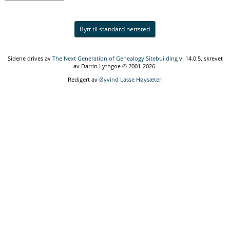
Bytt til standard nettsted
Sidene drives av
The Next Generation of Genealogy Sitebuilding
v. 14.0.5, skrevet
av Darrin Lythgoe © 2001-2026.
Redigert av
Øyvind Lasse Høysæter
.