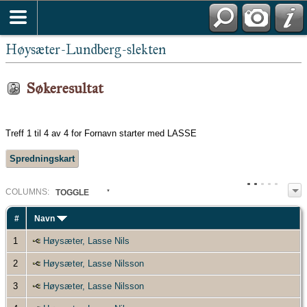
Høysæter-Lundberg-slekten
Søkeresultat
Treff 1 til 4 av 4 for Fornavn starter med LASSE
Spredningskart
COL
UMN
S:
TOGGLE
#
Navn
1
Høysæter, Lasse Nils
2
Høysæter, Lasse Nilsson
3
Høysæter, Lasse Nilsson