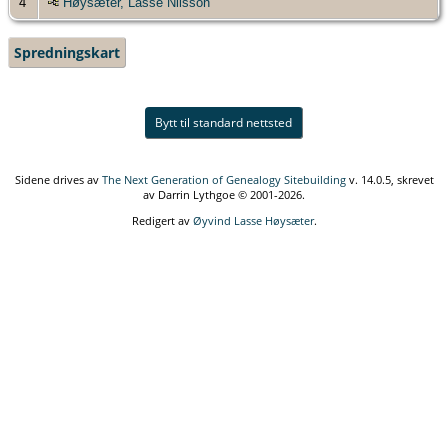
4
Høysæter, Lasse Nilsson
Spredningskart
Bytt til standard nettsted
Sidene drives av
The Next Generation of Genealogy Sitebuilding
v. 14.0.5, skrevet
av Darrin Lythgoe © 2001-2026.
Redigert av
Øyvind Lasse Høysæter
.