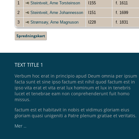
1
Steintveit, Arne Torsteinson
I155
f. 1611
2
Steintveit, Arne Johannesson
I151
f. 1699
3
Strømsøy, Arne Magnuson
I228
f. 1831
Spredningskart
TEXT TITLE 1
Verbum hoc erat in principio apud Deum omnia per ipsum
facta sunt et sine ipso factum est nihil quod factum est in
ipso vita erat et vita erat lux hominum et lux in tenebris
lucet et tenebrae eam non conprehenderunt fuit homo
missus.
factum est et habitavit in nobis et vidimus gloriam eius
gloriam quasi unigeniti a Patre plenum gratiae et veritatis.
Mer ...