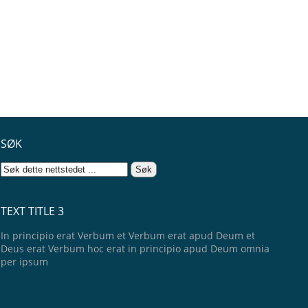
SØK
TEXT TITLE 3
In principio erat Verbum et Verbum erat apud Deum et
Deus erat Verbum hoc erat in principio apud Deum omnia
per ipsum