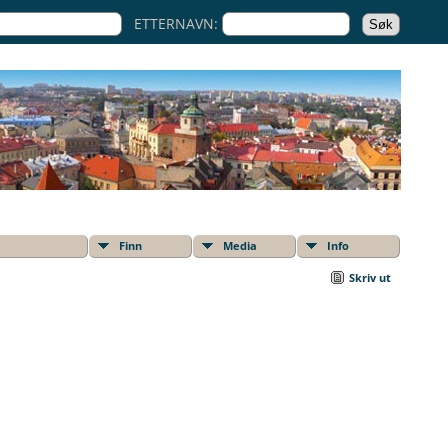
ETTERNAVN:
Finn
Media
Info
Skriv ut