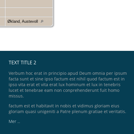
Økland, Austevoll
TEXT TITLE 2
Verbum hoc erat in principio apud Deum omnia per ipsum
facta sunt et sine ipso factum est nihil quod factum est in
ipso vita erat et vita erat lux hominum et lux in tenebris
lucet et tenebrae eam non conprehenderunt fuit homo
missus.
factum est et habitavit in nobis et vidimus gloriam eius
gloriam quasi unigeniti a Patre plenum gratiae et veritatis.
Mer ...