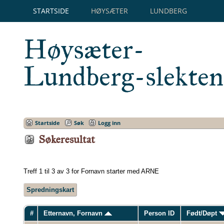
STARTSIDE
HØYSÆTER
LUNDBERG
Høysæter-
Lundberg-slekten
Startside
Søk
Logg inn
Søkeresultat
Treff 1 til 3 av 3 for Fornavn starter med ARNE
Spredningskart
#
Etternavn, Fornavn
Person ID
Født/Døpt