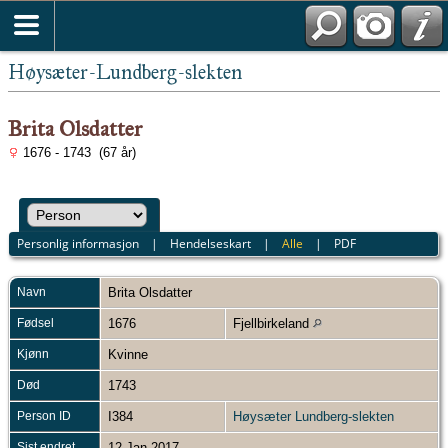
Høysæter-Lundberg-slekten
Brita Olsdatter
1676 - 1743 (67 år)
Personlig informasjon
|
Hendelseskart
|
Alle
|
PDF
Navn
Brita
Olsdatter
Fødsel
1676
Fjellbirkeland
Kjønn
Kvinne
Død
1743
Person ID
I384
Høysæter Lundberg-slekten
Sist endret
12 Jan 2017