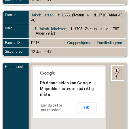
Familie
Jakob Larsen
,
f.
1665, Øvstun
d.
1710 (Alder 45
år)
Barn
1.
Jakob Jakobsen
,
f.
1708, Øvstun
d.
1787
(Alder 79 år)
Famile ID
F216
Gruppeskjema
|
Familiediagram
Sist endret
12 Jan 2017
Hendelseskart
Fø
167
Fje
På denne siden kan Google
Maps ikke lastes inn på riktig
måte.
Eier du dette
OK
nettstedet?