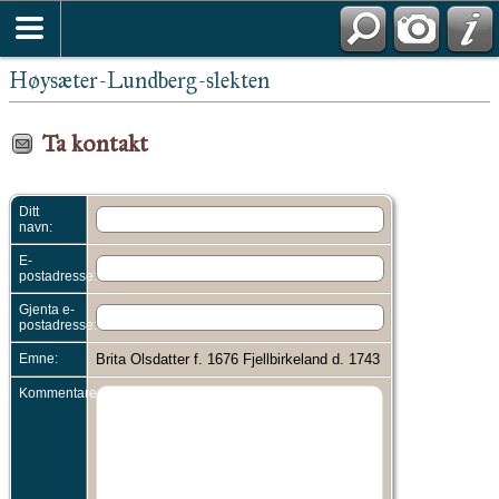
Høysæter-Lundberg-slekten
Ta kontakt
Ditt
navn:
E-
postadresse:
Gjenta e-
postadresse:
Emne:
Brita Olsdatter f. 1676 Fjellbirkeland d. 1743
Kommentarer: