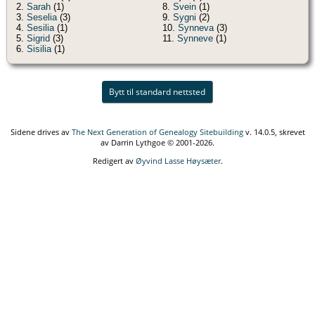
2.
Sarah
(1)
8.
Svein
(1)
3.
Seselia
(3)
9.
Sygni
(2)
4.
Sesilia
(1)
10.
Synneva
(3)
5.
Sigrid
(3)
11.
Synneve
(1)
6.
Sisilia
(1)
Bytt til standard nettsted
Sidene drives av
The Next Generation of Genealogy Sitebuilding
v. 14.0.5, skrevet
av Darrin Lythgoe © 2001-2026.
Redigert av
Øyvind Lasse Høysæter
.