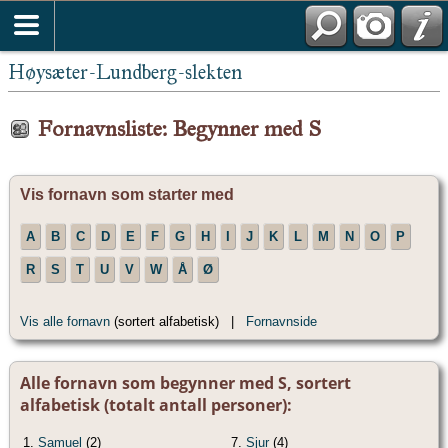
Høysæter-Lundberg-slekten
Fornavnsliste: Begynner med S
Vis fornavn som starter med
A
B
C
D
E
F
G
H
I
J
K
L
M
N
O
P
R
S
T
U
V
W
Å
Ø
Vis alle fornavn
(sortert alfabetisk) |
Fornavnside
Alle fornavn som begynner med S, sortert
alfabetisk (totalt antall personer):
1.
Samuel
(2)
7.
Sjur
(4)