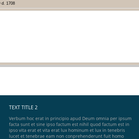
 d. 1708
TEXT TITLE 2
Verbum hoc erat in principio apud Deum omnia per ipsum
facta sunt et sine ipso factum est nihil quod factum est in
ipso vita erat et vita erat lux hominum et lux in tenebris
lucet et tenebrae eam non conprehenderunt fuit homo