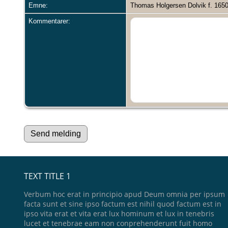
Emne:
Thomas Holgersen Dolvik f. 1650
Kommentarer:
TEXT TITLE 1
Verbum hoc erat in principio apud Deum omnia per ipsum
facta sunt et sine ipso factum est nihil quod factum est in
ipso vita erat et vita erat lux hominum et lux in tenebris
lucet et tenebrae eam non conprehenderunt fuit homo