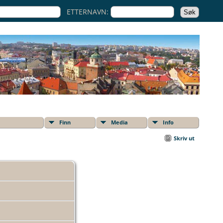
ETTERNAVN:
Finn
Media
Info
Skriv ut