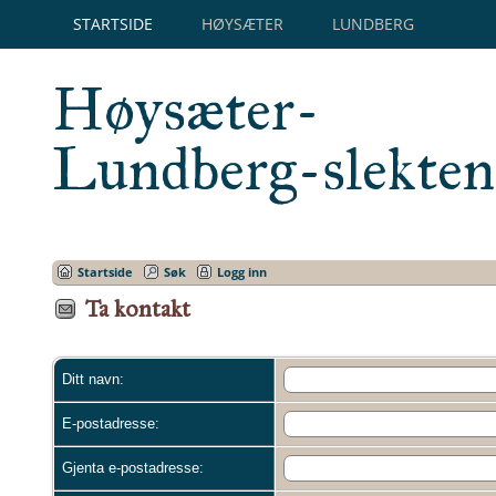
STARTSIDE
HØYSÆTER
LUNDBERG
Høysæter-
Lundberg-slekten
Startside
Søk
Logg inn
Ta kontakt
Ditt navn:
E-postadresse:
Gjenta e-postadresse: