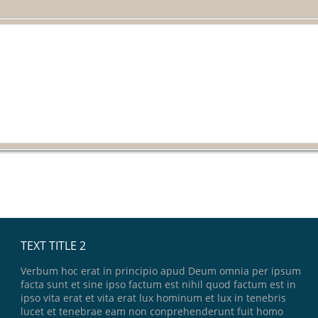
TEXT TITLE 2
Verbum hoc erat in principio apud Deum omnia per ipsum
facta sunt et sine ipso factum est nihil quod factum est in
ipso vita erat et vita erat lux hominum et lux in tenebris
lucet et tenebrae eam non conprehenderunt fuit homo