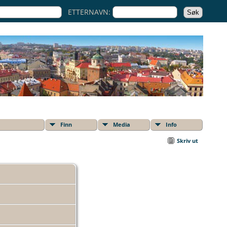
ETTERNAVN:
Finn
Media
Info
Skriv ut