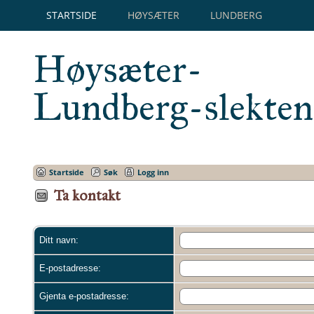
STARTSIDE
HØYSÆTER
LUNDBERG
Høysæter-
Lundberg-slekten
Startside
Søk
Logg inn
Ta kontakt
Ditt navn:
E-postadresse:
Gjenta e-postadresse: