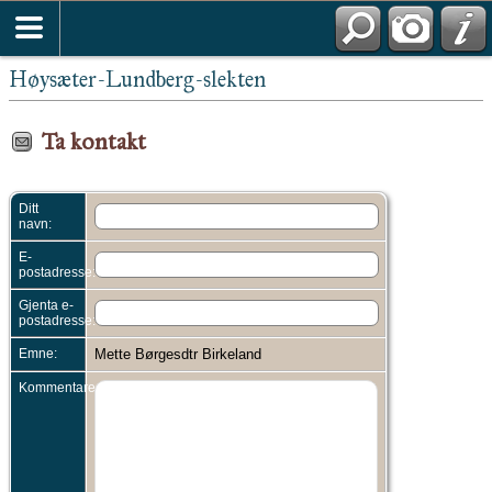
Høysæter-Lundberg-slekten
Ta kontakt
Ditt
navn:
E-
postadresse:
Gjenta e-
postadresse:
Emne:
Mette Børgesdtr Birkeland
Kommentarer: