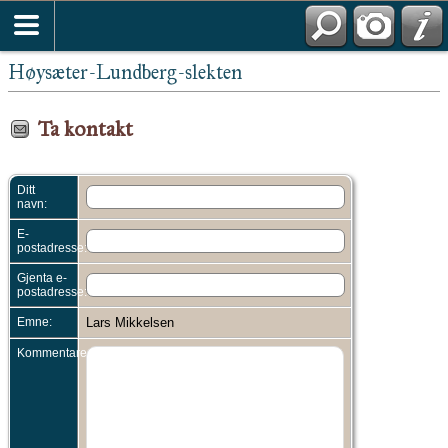
Høysæter-Lundberg-slekten
Ta kontakt
Ditt
navn:
E-
postadresse:
Gjenta e-
postadresse:
Emne:
Lars Mikkelsen
Kommentarer: