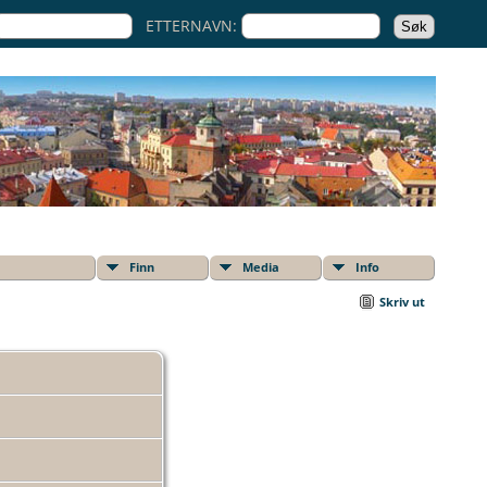
ETTERNAVN:
Finn
Media
Info
Skriv ut