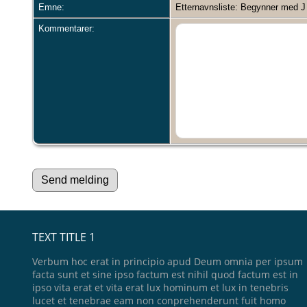
Emne:
Etternavnsliste: Begynner med J
Kommentarer:
TEXT TITLE 1
Verbum hoc erat in principio apud Deum omnia per ipsum
facta sunt et sine ipso factum est nihil quod factum est in
ipso vita erat et vita erat lux hominum et lux in tenebris
lucet et tenebrae eam non conprehenderunt fuit homo