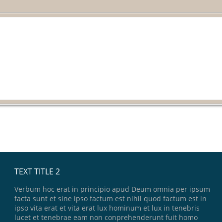
TEXT TITLE 2
Verbum hoc erat in principio apud Deum omnia per ipsum
facta sunt et sine ipso factum est nihil quod factum est in
ipso vita erat et vita erat lux hominum et lux in tenebris
lucet et tenebrae eam non conprehenderunt fuit homo