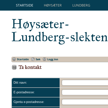
STARTSIDE
HØYSÆTER
LUNDBERG
Høysæter-
Lundberg-slekten
Startside
Søk
Logg inn
Ta kontakt
Ditt navn:
E-postadresse:
Gjenta e-postadresse: