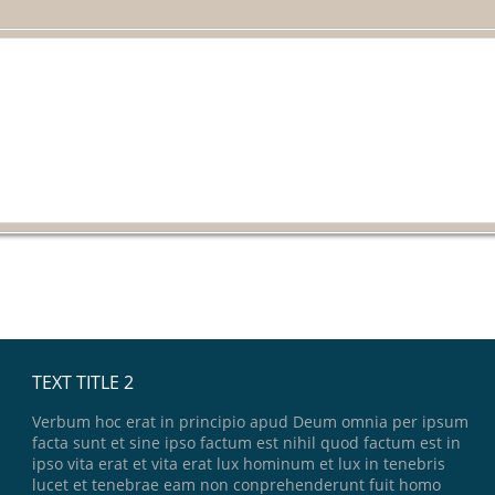
TEXT TITLE 2
Verbum hoc erat in principio apud Deum omnia per ipsum
facta sunt et sine ipso factum est nihil quod factum est in
ipso vita erat et vita erat lux hominum et lux in tenebris
lucet et tenebrae eam non conprehenderunt fuit homo