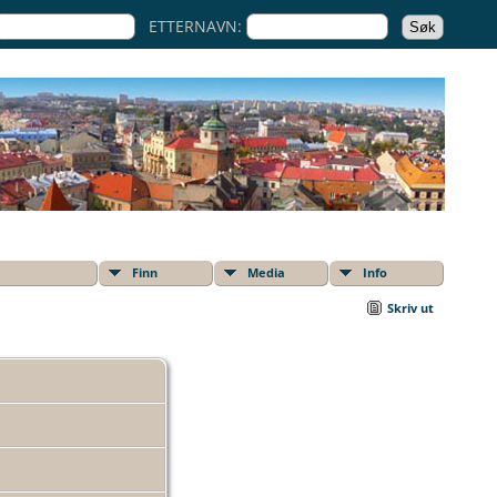
ETTERNAVN:
Finn
Media
Info
Skriv ut