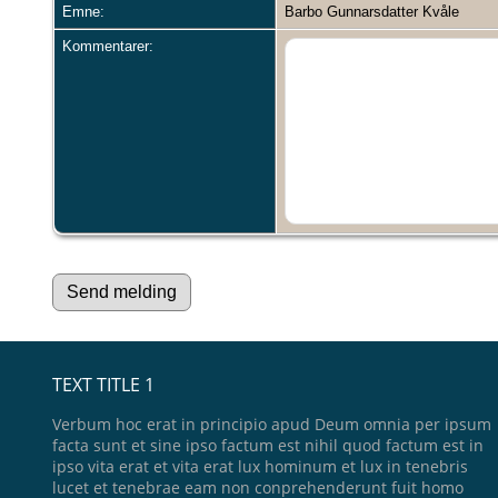
Emne:
Barbo Gunnarsdatter Kvåle
Kommentarer:
TEXT TITLE 1
Verbum hoc erat in principio apud Deum omnia per ipsum
facta sunt et sine ipso factum est nihil quod factum est in
ipso vita erat et vita erat lux hominum et lux in tenebris
lucet et tenebrae eam non conprehenderunt fuit homo