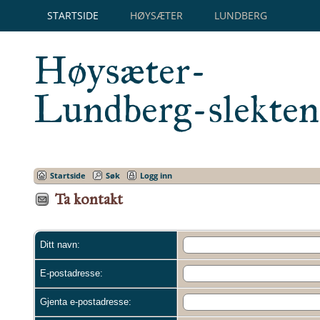
STARTSIDE
HØYSÆTER
LUNDBERG
Høysæter-
Lundberg-slekten
Startside
Søk
Logg inn
Ta kontakt
Ditt navn:
E-postadresse:
Gjenta e-postadresse: