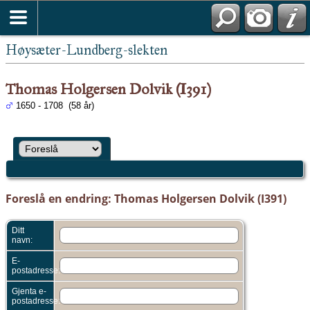
Høysæter-Lundberg-slekten
Thomas Holgersen Dolvik (I391)
1650 - 1708 (58 år)
Foreslå en endring: Thomas Holgersen Dolvik (I391)
Ditt
navn:
E-
postadresse:
Gjenta e-
postadresse: