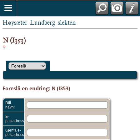
Høysæter-Lundberg-slekten
N (I353)
Foreslå en endring: N (I353)
Ditt
navn:
E-
postadresse:
Gjenta e-
postadresse: