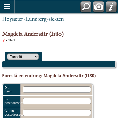
Høysæter-Lundberg-slekten
Magdela Andersdtr (I180)
- 1671
Foreslå en endring: Magdela Andersdtr (I180)
Ditt
navn:
E-
postadresse:
Gjenta e-
postadresse: