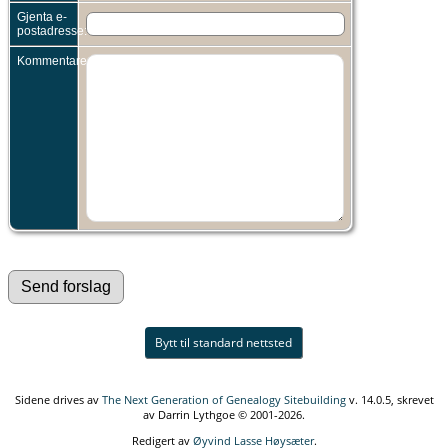
Gjenta e-
postadresse:
Kommentarer:
Bytt til standard nettsted
Sidene drives av
The Next Generation of Genealogy Sitebuilding
v. 14.0.5, skrevet
av Darrin Lythgoe © 2001-2026.
Redigert av
Øyvind Lasse Høysæter
.