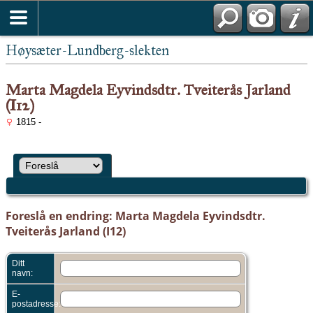
Høysæter-Lundberg-slekten
Marta Magdela Eyvindsdtr. Tveiterås Jarland
(I12)
1815 -
Foreslå en endring: Marta Magdela Eyvindsdtr.
Tveiterås Jarland (I12)
Ditt
navn:
E-
postadresse: