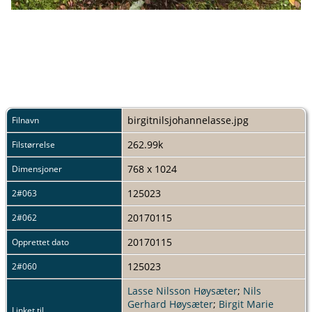
birgitnilsjohannelasse.jpg
Filnavn
262.99k
Filstørrelse
768 x 1024
Dimensjoner
125023
2#063
20170115
2#062
20170115
Opprettet dato
125023
2#060
Lasse Nilsson Høysæter
;
Nils
Gerhard Høysæter
;
Birgit Marie
Linket til