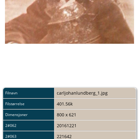
carljohanlundberg_1.jpg
Filnavn
401.56k
Filstørrelse
800 x 621
Dimensjoner
20161221
2#062
221642
2#063