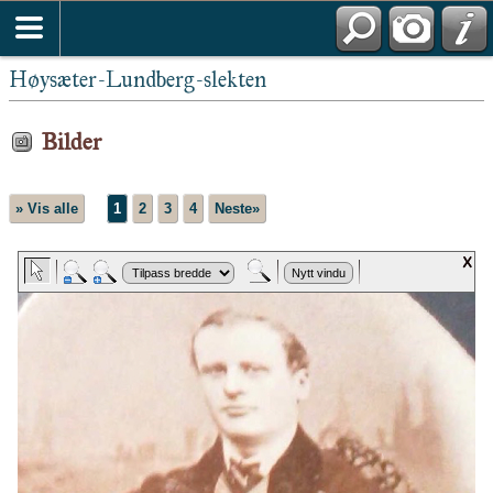
Høysæter-Lundberg-slekten
Bilder
» Vis alle
1
2
3
4
Neste»