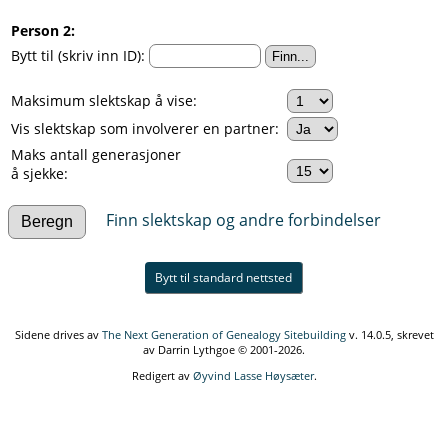
Person 2:
Bytt til (skriv inn ID):
Maksimum slektskap å vise:
Vis slektskap som involverer en partner:
Maks antall generasjoner
å sjekke:
Finn slektskap og andre forbindelser
Bytt til standard nettsted
Sidene drives av
The Next Generation of Genealogy Sitebuilding
v. 14.0.5, skrevet
av Darrin Lythgoe © 2001-2026.
Redigert av
Øyvind Lasse Høysæter
.