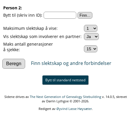
Person 2:
Bytt til (skriv inn ID):
Maksimum slektskap å vise:
Vis slektskap som involverer en partner:
Maks antall generasjoner
å sjekke:
Finn slektskap og andre forbindelser
Bytt til standard nettsted
Sidene drives av
The Next Generation of Genealogy Sitebuilding
v. 14.0.5, skrevet
av Darrin Lythgoe © 2001-2026.
Redigert av
Øyvind Lasse Høysæter
.