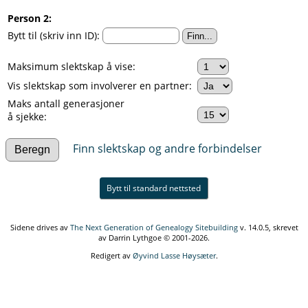
Person 2:
Bytt til (skriv inn ID):
Maksimum slektskap å vise:
Vis slektskap som involverer en partner:
Maks antall generasjoner
å sjekke:
Finn slektskap og andre forbindelser
Bytt til standard nettsted
Sidene drives av
The Next Generation of Genealogy Sitebuilding
v. 14.0.5, skrevet
av Darrin Lythgoe © 2001-2026.
Redigert av
Øyvind Lasse Høysæter
.