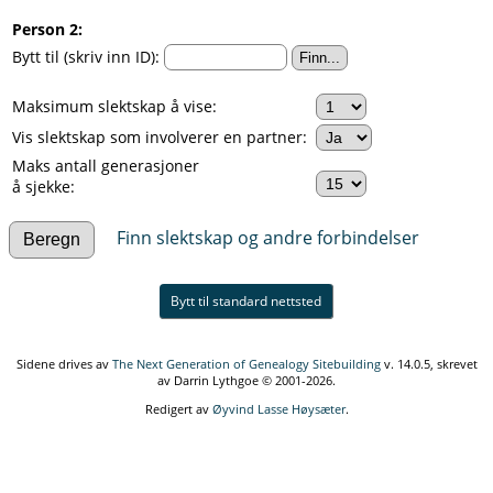
Person 2:
Bytt til (skriv inn ID):
Maksimum slektskap å vise:
Vis slektskap som involverer en partner:
Maks antall generasjoner
å sjekke:
Finn slektskap og andre forbindelser
Bytt til standard nettsted
Sidene drives av
The Next Generation of Genealogy Sitebuilding
v. 14.0.5, skrevet
av Darrin Lythgoe © 2001-2026.
Redigert av
Øyvind Lasse Høysæter
.