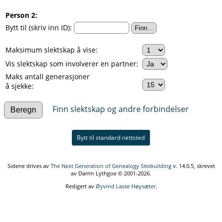
Person 2:
Bytt til (skriv inn ID):
Maksimum slektskap å vise:
Vis slektskap som involverer en partner:
Maks antall generasjoner
å sjekke:
Finn slektskap og andre forbindelser
Bytt til standard nettsted
Sidene drives av
The Next Generation of Genealogy Sitebuilding
v. 14.0.5, skrevet
av Darrin Lythgoe © 2001-2026.
Redigert av
Øyvind Lasse Høysæter
.