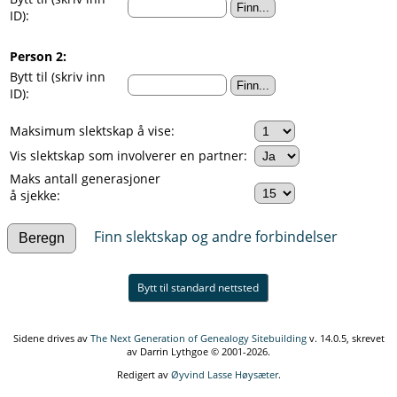
ID):
Person 2:
Bytt til (skriv inn
ID):
Maksimum slektskap å vise:
Vis slektskap som involverer en partner:
Maks antall generasjoner
å sjekke:
Finn slektskap og andre forbindelser
Bytt til standard nettsted
Sidene drives av
The Next Generation of Genealogy Sitebuilding
v. 14.0.5, skrevet
av Darrin Lythgoe © 2001-2026.
Redigert av
Øyvind Lasse Høysæter
.