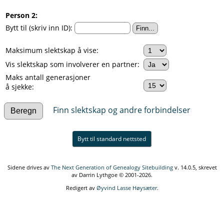
Person 2:
Bytt til (skriv inn ID):
Maksimum slektskap å vise:
Vis slektskap som involverer en partner:
Maks antall generasjoner
å sjekke:
Finn slektskap og andre forbindelser
Bytt til standard nettsted
Sidene drives av
The Next Generation of Genealogy Sitebuilding
v. 14.0.5, skrevet
av Darrin Lythgoe © 2001-2026.
Redigert av
Øyvind Lasse Høysæter
.