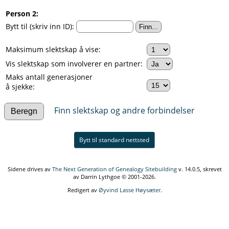
Person 2:
Bytt til (skriv inn ID):
Maksimum slektskap å vise:
Vis slektskap som involverer en partner:
Maks antall generasjoner
å sjekke:
Finn slektskap og andre forbindelser
Bytt til standard nettsted
Sidene drives av
The Next Generation of Genealogy Sitebuilding
v. 14.0.5, skrevet
av Darrin Lythgoe © 2001-2026.
Redigert av
Øyvind Lasse Høysæter
.