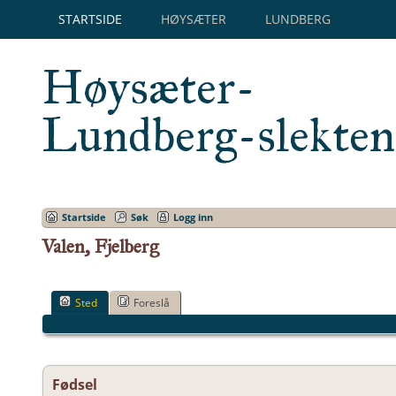
STARTSIDE
HØYSÆTER
LUNDBERG
Høysæter-
Lundberg-slekten
Startside
Søk
Logg inn
Valen, Fjelberg
Sted
Foreslå
Fødsel