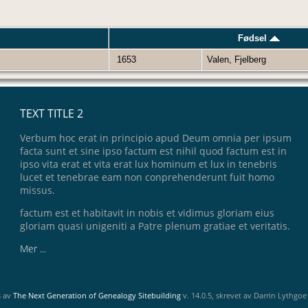
Fødsel
1653
Valen, Fjelberg
TEXT TITLE 2
Verbum hoc erat in principio apud Deum omnia per ipsum
facta sunt et sine ipso factum est nihil quod factum est in
ipso vita erat et vita erat lux hominum et lux in tenebris
lucet et tenebrae eam non conprehenderunt fuit homo
missus.
factum est et habitavit in nobis et vidimus gloriam eius
gloriam quasi unigeniti a Patre plenum gratiae et veritatis.
Mer ...
s av
The Next Generation of Genealogy Sitebuilding
v. 14.0.5, skrevet av Darrin Lythgo