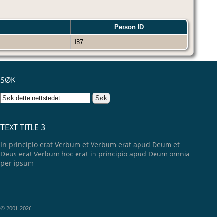
Person ID
I87
SØK
TEXT TITLE 3
In principio erat Verbum et Verbum erat apud Deum et
Deus erat Verbum hoc erat in principio apud Deum omnia
per ipsum
e © 2001-2026.