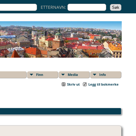
ETTERNAVN:
Finn
Media
Info
Skriv ut
Legg til bokmerke