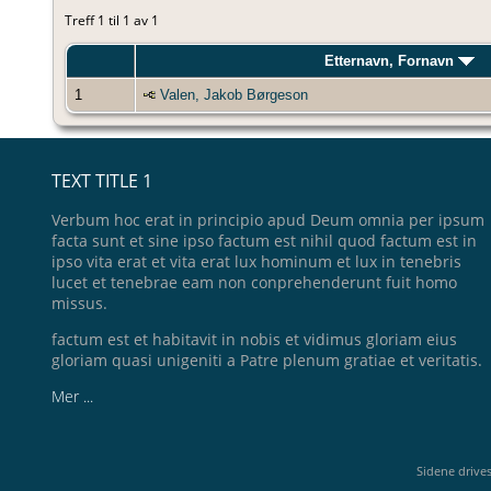
Treff 1 til 1 av 1
Etternavn, Fornavn
1
Valen, Jakob Børgeson
TEXT TITLE 1
Verbum hoc erat in principio apud Deum omnia per ipsum
facta sunt et sine ipso factum est nihil quod factum est in
ipso vita erat et vita erat lux hominum et lux in tenebris
lucet et tenebrae eam non conprehenderunt fuit homo
missus.
factum est et habitavit in nobis et vidimus gloriam eius
gloriam quasi unigeniti a Patre plenum gratiae et veritatis.
Mer ...
Sidene drive