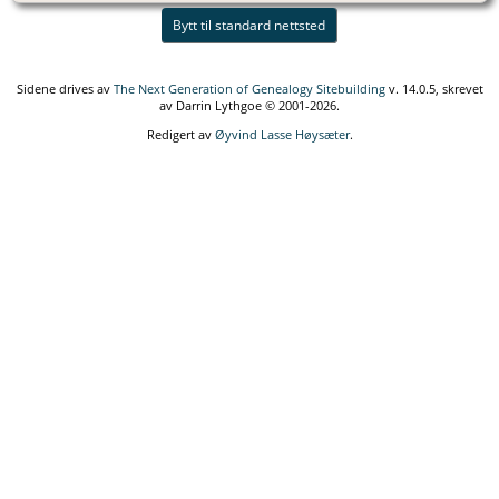
Bytt til standard nettsted
Sidene drives av
The Next Generation of Genealogy Sitebuilding
v. 14.0.5, skrevet
av Darrin Lythgoe © 2001-2026.
Redigert av
Øyvind Lasse Høysæter
.