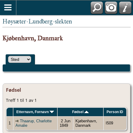
Høysæter-Lundberg-slekten
Kjøbenhavn, Danmark
Fødsel
Treff 1 til 1 av 1
Etternavn, Fornavn
Fødsel
Person ID
Thaarup, Charlotte
2 Jun
Kjøbenhavn,
1
I509
Amalie
1849
Danmark