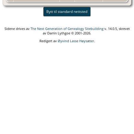
Bytt til standard nettsted
Sidene drives av
The Next Generation of Genealogy Sitebuilding
v. 14.0.5, skrevet
av Darrin Lythgoe © 2001-2026.
Redigert av
Øyvind Lasse Høysæter
.