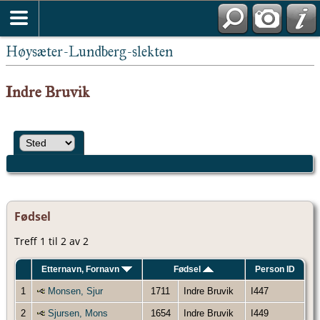
Høysæter-Lundberg-slekten
Indre Bruvik
Fødsel
Treff 1 til 2 av 2
Etternavn, Fornavn
Fødsel
Person ID
1
Monsen, Sjur
1711
Indre Bruvik
I447
2
Sjursen, Mons
1654
Indre Bruvik
I449