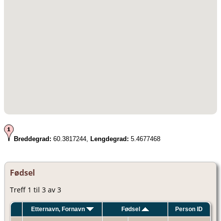
Breddegrad:
60.3817244,
Lengdegrad:
5.4677468
Fødsel
Treff 1 til 3 av 3
Etternavn, Fornavn
Fødsel
Person ID