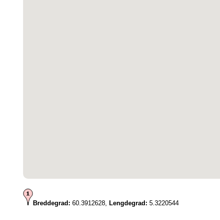
Breddegrad:
60.3912628,
Lengdegrad:
5.3220544