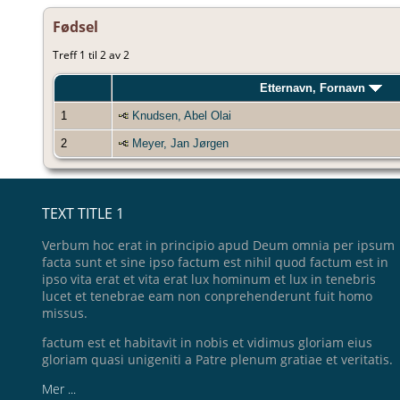
Fødsel
Treff 1 til 2 av 2
Etternavn, Fornavn
1
Knudsen, Abel Olai
2
Meyer, Jan Jørgen
TEXT TITLE 1
Verbum hoc erat in principio apud Deum omnia per ipsum
facta sunt et sine ipso factum est nihil quod factum est in
ipso vita erat et vita erat lux hominum et lux in tenebris
lucet et tenebrae eam non conprehenderunt fuit homo
missus.
factum est et habitavit in nobis et vidimus gloriam eius
gloriam quasi unigeniti a Patre plenum gratiae et veritatis.
Mer ...