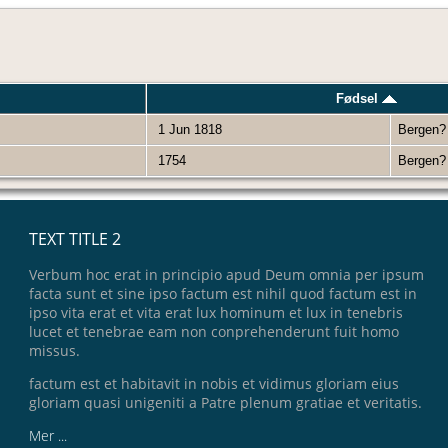
Fødsel
1 Jun 1818
Bergen
1754
Bergen
TEXT TITLE 2
Verbum hoc erat in principio apud Deum omnia per ipsum
facta sunt et sine ipso factum est nihil quod factum est in
ipso vita erat et vita erat lux hominum et lux in tenebris
lucet et tenebrae eam non conprehenderunt fuit homo
missus.
factum est et habitavit in nobis et vidimus gloriam eius
gloriam quasi unigeniti a Patre plenum gratiae et veritatis.
Mer ...