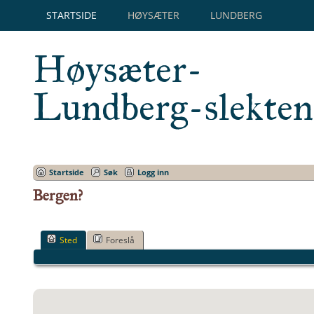
STARTSIDE
HØYSÆTER
LUNDBERG
Høysæter-
Lundberg-slekten
Startside
Søk
Logg inn
Bergen?
Sted
Foreslå