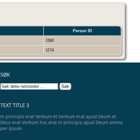
Person ID
?
I260
?
I274
SØK
TEXT TITLE 3
In principio erat Verbum et Verbum erat apud Deum et
Deus erat Verbum hoc erat in principio apud Deum omnia
per ipsum