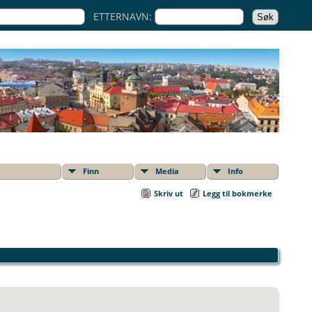
ETTERNAVN:
Finn
Media
Info
Skriv ut
Legg til bokmerke