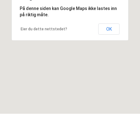
På denne siden kan Google Maps ikke lastes inn
på riktig måte.
OK
Eier du dette nettstedet?