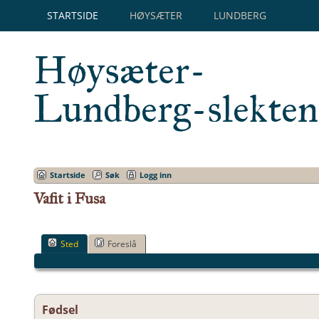
STARTSIDE
HØYSÆTER
LUNDBERG
Høysæter-
Lundberg-slekten
Startside
Søk
Logg inn
Vafit i Fusa
Sted
Foreslå
Fødsel