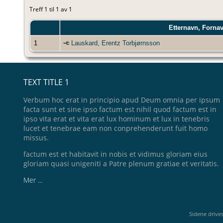
Treff 1 til 1 av 1
Etternavn, Forna
1
Lauskard, Erentz Torbjørnsson
TEXT TITLE 1
Verbum hoc erat in principio apud Deum omnia per ipsum
facta sunt et sine ipso factum est nihil quod factum est in
ipso vita erat et vita erat lux hominum et lux in tenebris
lucet et tenebrae eam non conprehenderunt fuit homo
missus.
factum est et habitavit in nobis et vidimus gloriam eius
gloriam quasi unigeniti a Patre plenum gratiae et veritatis.
Mer ...
Sidene drive