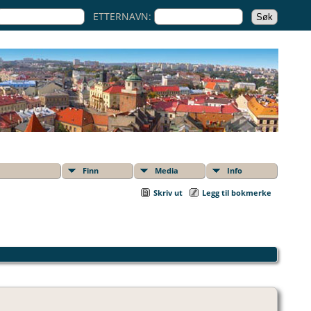
ETTERNAVN:
Finn
Media
Info
Skriv ut
Legg til bokmerke