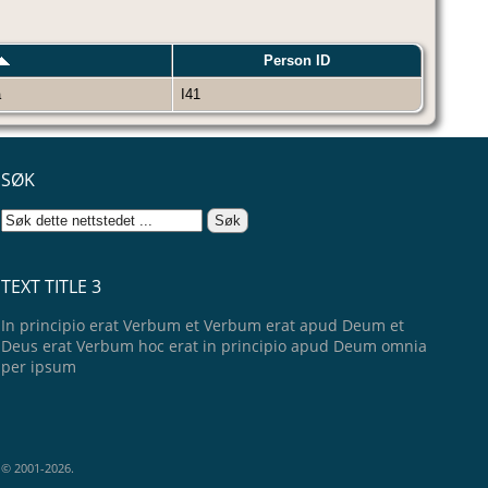
Person ID
a
I41
SØK
TEXT TITLE 3
In principio erat Verbum et Verbum erat apud Deum et
Deus erat Verbum hoc erat in principio apud Deum omnia
per ipsum
e © 2001-2026.