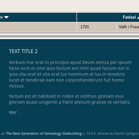
vn
Fødsel
1701
Vafit i Fus
TEXT TITLE 2
Verbum hoc erat in principio apud Deum omnia per ipsum
facta sunt et sine ipso factum est nihil quod factum est in
ipso vita erat et vita erat lux hominum et lux in tenebris
lucet et tenebrae eam non conprehenderunt fuit homo
missus.
factum est et habitavit in nobis et vidimus gloriam eius
gloriam quasi unigeniti a Patre plenum gratiae et veritatis.
Mer ...
s av
The Next Generation of Genealogy Sitebuilding
v. 14.0.5, skrevet av Darrin Lythgo