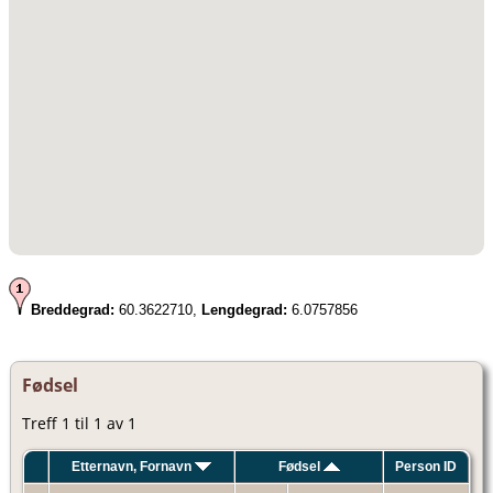
Breddegrad:
60.3622710,
Lengdegrad:
6.0757856
Fødsel
Treff 1 til 1 av 1
Etternavn, Fornavn
Fødsel
Person ID