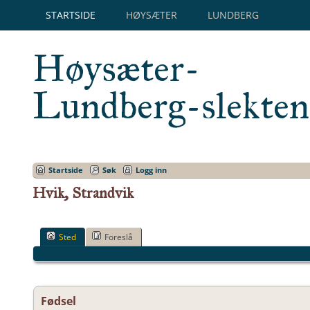
STARTSIDE
HØYSÆTER
LUNDBERG
Høysæter-
Lundberg-slekten
Startside
Søk
Logg inn
Hvik, Strandvik
Sted
Foreslå
Fødsel