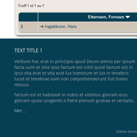
Treff 1 til 1 av 1
Etternavn, Fornavn
1
Ingjaldsson, Hans
TEXT TITLE 1
Verbum hoc erat in principio apud Deum omnia per ipsum
facta sunt et sine ipso factum est nihil quod factum est in
ipso vita erat et vita erat lux hominum et lux in tenebris
lucet et tenebrae eam non conprehenderunt fuit homo
missus.
factum est et habitavit in nobis et vidimus gloriam eius
gloriam quasi unigeniti a Patre plenum gratiae et veritatis.
Mer ...
Sidene drive