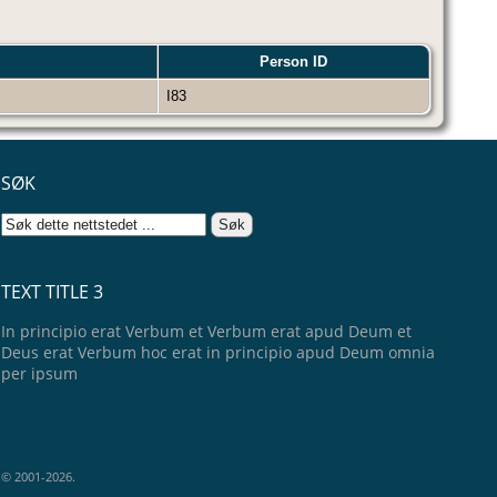
Person ID
I83
SØK
TEXT TITLE 3
In principio erat Verbum et Verbum erat apud Deum et
Deus erat Verbum hoc erat in principio apud Deum omnia
per ipsum
e © 2001-2026.