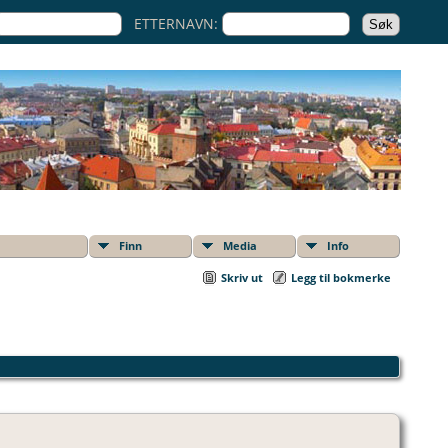
ETTERNAVN:
Finn
Media
Info
Skriv ut
Legg til bokmerke