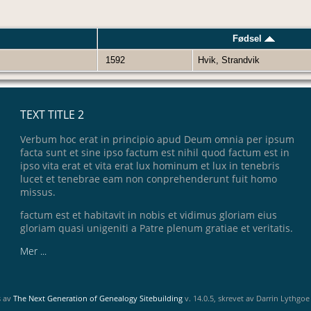
Fødsel
1592
Hvik, Strandvik
TEXT TITLE 2
Verbum hoc erat in principio apud Deum omnia per ipsum
facta sunt et sine ipso factum est nihil quod factum est in
ipso vita erat et vita erat lux hominum et lux in tenebris
lucet et tenebrae eam non conprehenderunt fuit homo
missus.
factum est et habitavit in nobis et vidimus gloriam eius
gloriam quasi unigeniti a Patre plenum gratiae et veritatis.
Mer ...
s av
The Next Generation of Genealogy Sitebuilding
v. 14.0.5, skrevet av Darrin Lythgo