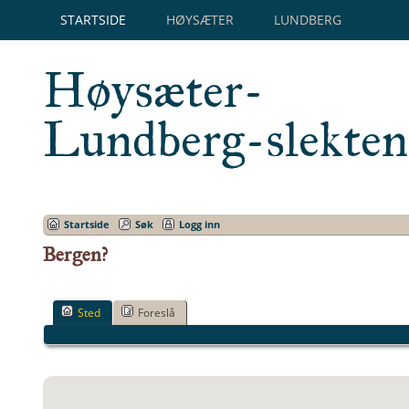
STARTSIDE
HØYSÆTER
LUNDBERG
Høysæter-
Lundberg-slekten
Startside
Søk
Logg inn
Bergen?
Sted
Foreslå