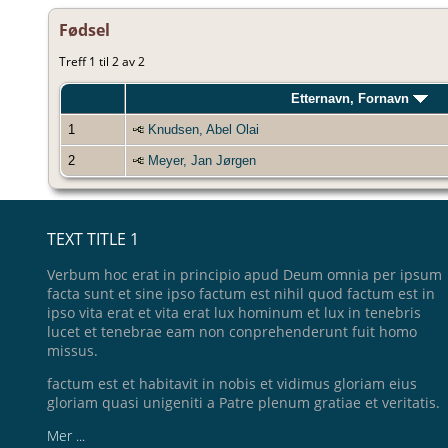
Fødsel
Treff 1 til 2 av 2
Etternavn, Fornavn
1
Knudsen, Abel Olai
2
Meyer, Jan Jørgen
TEXT TITLE 1
Verbum hoc erat in principio apud Deum omnia per ipsum
facta sunt et sine ipso factum est nihil quod factum est in
ipso vita erat et vita erat lux hominum et lux in tenebris
lucet et tenebrae eam non conprehenderunt fuit homo
missus.
factum est et habitavit in nobis et vidimus gloriam eius
gloriam quasi unigeniti a Patre plenum gratiae et veritatis.
Mer ...