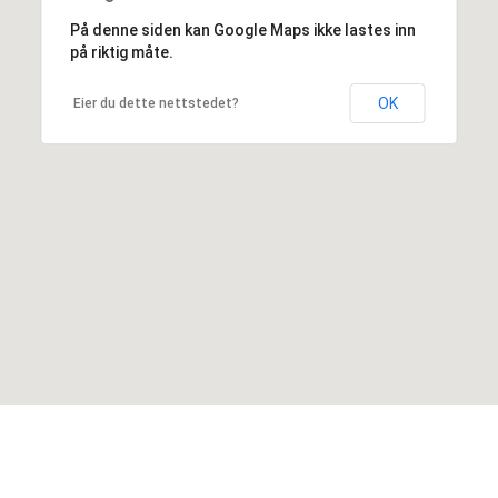
På denne siden kan Google Maps ikke lastes inn
på riktig måte.
OK
Eier du dette nettstedet?