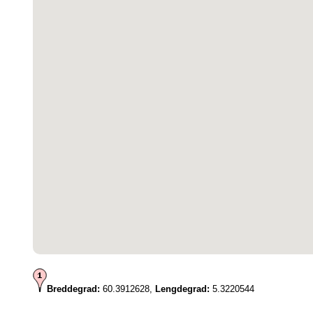
Breddegrad:
60.3912628,
Lengdegrad:
5.3220544