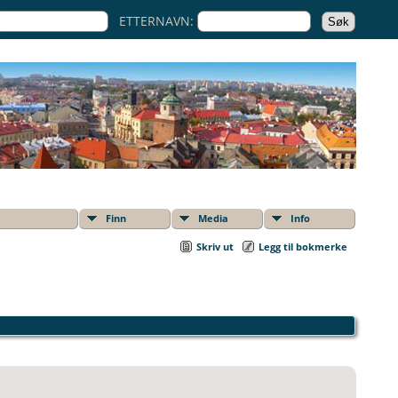
ETTERNAVN:
Finn
Media
Info
Skriv ut
Legg til bokmerke