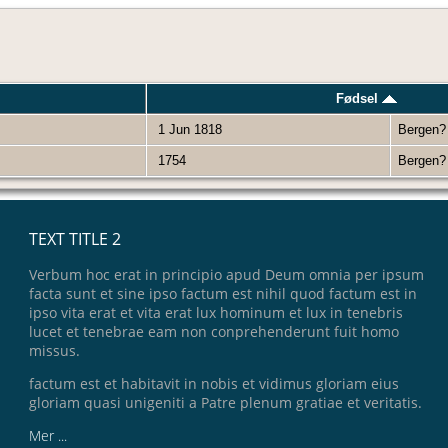
Fødsel
1 Jun 1818
Bergen
1754
Bergen
TEXT TITLE 2
Verbum hoc erat in principio apud Deum omnia per ipsum
facta sunt et sine ipso factum est nihil quod factum est in
ipso vita erat et vita erat lux hominum et lux in tenebris
lucet et tenebrae eam non conprehenderunt fuit homo
missus.
factum est et habitavit in nobis et vidimus gloriam eius
gloriam quasi unigeniti a Patre plenum gratiae et veritatis.
Mer ...