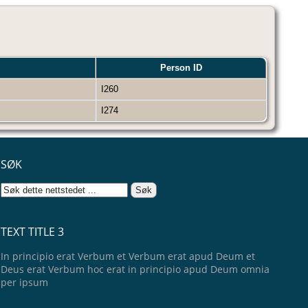
Person ID
?
I260
?
I274
SØK
TEXT TITLE 3
In principio erat Verbum et Verbum erat apud Deum et
Deus erat Verbum hoc erat in principio apud Deum omnia
per ipsum