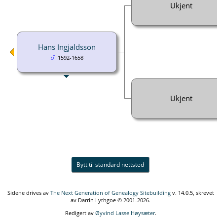
Ukjent
Hans Ingjaldsson
1592-1658
Ukjent
Bytt til standard nettsted
Sidene drives av
The Next Generation of Genealogy Sitebuilding
v. 14.0.5, skrevet
av Darrin Lythgoe © 2001-2026.
Redigert av
Øyvind Lasse Høysæter
.