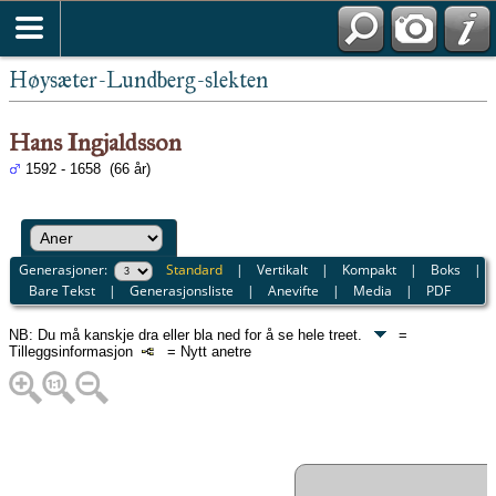
Høysæter-Lundberg-slekten
Hans Ingjaldsson
1592 - 1658 (66 år)
Generasjoner:
Standard
|
Vertikalt
|
Kompakt
|
Boks
|
Bare Tekst
|
Generasjonsliste
|
Anevifte
|
Media
|
PDF
NB: Du må kanskje dra eller bla ned for å se hele treet.
=
Tilleggsinformasjon
= Nytt anetre