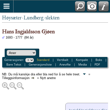
Høysæter-Lundberg-slekten
Hans Ingjaldsson Gjøen
1693 - 1777 (84 år)
Generasjoner:
Standard
|
Vertikalt
|
Kompakt
|
Boks
|
Bare Tekst
|
Generasjonsliste
|
Anevifte
|
Media
|
PDF
NB: Du må kanskje dra eller bla ned for å se hele treet.
=
Tilleggsinformasjon
= Nytt anetre