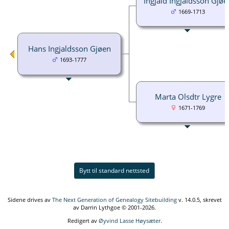
Ingjald Ingjaldsson Gjøe
1669-1713
Hans Ingjaldsson Gjøen
1693-1777
Marta Olsdtr Lygre
1671-1769
Bytt til standard nettsted
Sidene drives av
The Next Generation of Genealogy Sitebuilding
v. 14.0.5, skrevet
av Darrin Lythgoe © 2001-2026.
Redigert av
Øyvind Lasse Høysæter
.