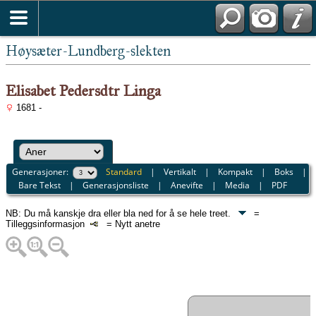
Høysæter-Lundberg-slekten
Elisabet Pedersdtr Linga
1681 -
Generasjoner:
Standard
|
Vertikalt
|
Kompakt
|
Boks
|
Bare Tekst
|
Generasjonsliste
|
Anevifte
|
Media
|
PDF
NB: Du må kanskje dra eller bla ned for å se hele treet.
=
Tilleggsinformasjon
= Nytt anetre