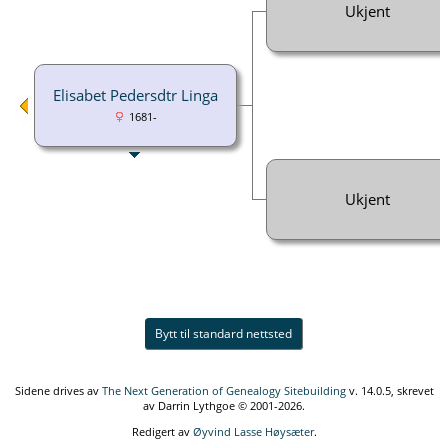
Ukjent
Elisabet Pedersdtr Linga
1681-
Ukjent
Bytt til standard nettsted
Sidene drives av
The Next Generation of Genealogy Sitebuilding
v. 14.0.5, skrevet
av Darrin Lythgoe © 2001-2026.
Redigert av
Øyvind Lasse Høysæter
.