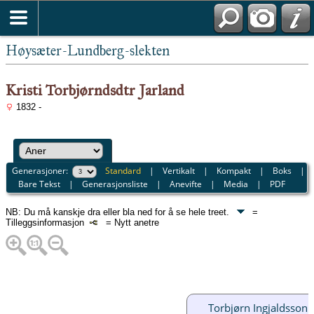
Høysæter-Lundberg-slekten
Kristi Torbjørndsdtr Jarland
1832 -
Generasjoner:
Standard
|
Vertikalt
|
Kompakt
|
Boks
|
Bare Tekst
|
Generasjonsliste
|
Anevifte
|
Media
|
PDF
NB: Du må kanskje dra eller bla ned for å se hele treet.
=
Tilleggsinformasjon
= Nytt anetre
Torbjørn Ingjaldsson