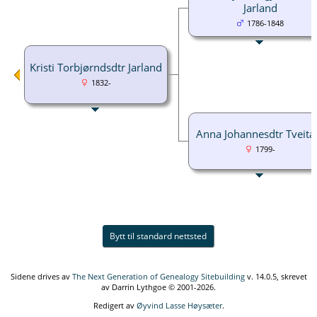
Jarland
1786-1848
Kristi Torbjørndsdtr Jarland
1832-
Anna Johannesdtr Tveita
1799-
Bytt til standard nettsted
Sidene drives av
The Next Generation of Genealogy Sitebuilding
v. 14.0.5, skrevet
av Darrin Lythgoe © 2001-2026.
Redigert av
Øyvind Lasse Høysæter
.