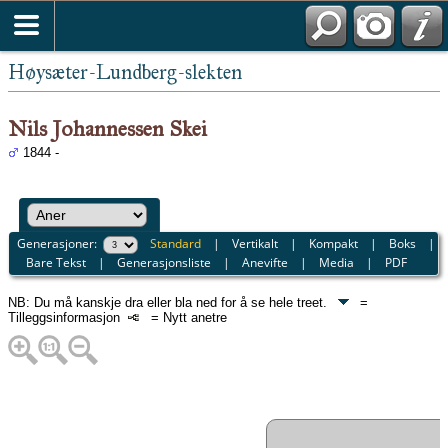
Høysæter-Lundberg-slekten
Nils Johannessen Skei
1844 -
Generasjoner:
Standard
|
Vertikalt
|
Kompakt
|
Boks
|
Bare Tekst
|
Generasjonsliste
|
Anevifte
|
Media
|
PDF
NB: Du må kanskje dra eller bla ned for å se hele treet.
=
Tilleggsinformasjon
= Nytt anetre