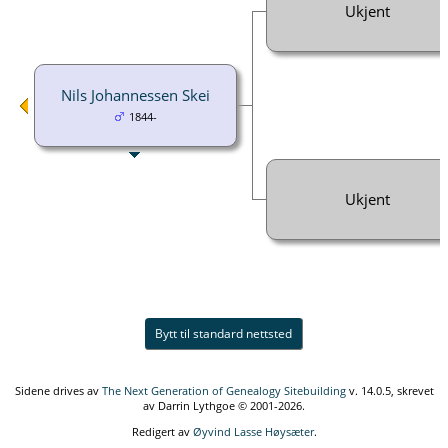
Ukjent
Nils Johannessen Skei
1844-
Ukjent
Bytt til standard nettsted
Sidene drives av
The Next Generation of Genealogy Sitebuilding
v. 14.0.5, skrevet
av Darrin Lythgoe © 2001-2026.
Redigert av
Øyvind Lasse Høysæter
.