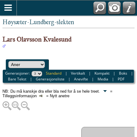
Høysæter-Lundberg-slekten
Lars Olavsson Kvalesund
Generasjoner:
Standard
|
Vertikalt
|
Kompakt
|
Boks
|
Bare Tekst
|
Generasjonsliste
|
Anevifte
|
Media
|
PDF
NB: Du må kanskje dra eller bla ned for å se hele treet.
=
Tilleggsinformasjon
= Nytt anetre