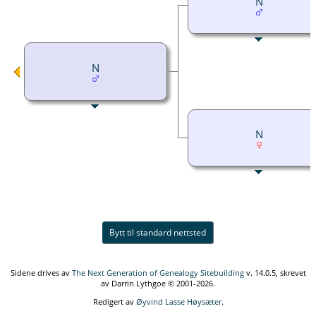
N
N
N
Bytt til standard nettsted
Sidene drives av
The Next Generation of Genealogy Sitebuilding
v. 14.0.5, skrevet
av Darrin Lythgoe © 2001-2026.
Redigert av
Øyvind Lasse Høysæter
.