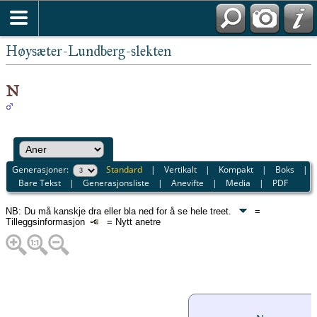
Høysæter-Lundberg-slekten
N
Generasjoner:
Standard
|
Vertikalt
|
Kompakt
|
Boks
|
Bare Tekst
|
Generasjonsliste
|
Anevifte
|
Media
|
PDF
NB: Du må kanskje dra eller bla ned for å se hele treet.
=
Tilleggsinformasjon
= Nytt anetre